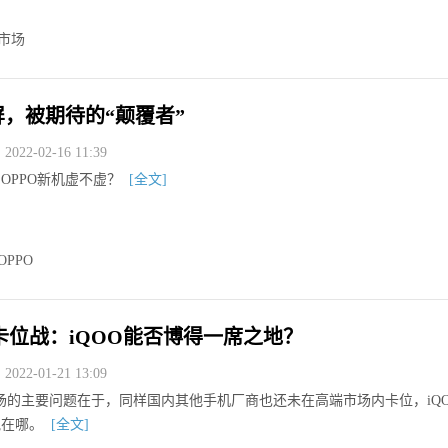
市场
屏，被期待的“颠覆者”
022-02-16 11:39
OPPO新机虚不虚？
[全文]
OPPO
卡位战：iQOO能否博得一席之地？
022-01-21 13:09
市场的主要问题在于，同样国内其他手机厂商也还未在高端市场内卡位，iQ
气在哪。
[全文]