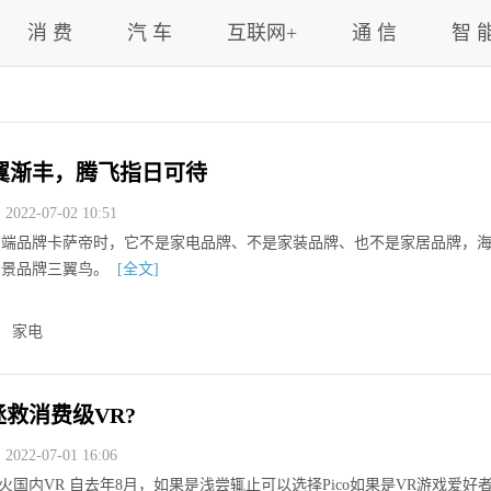
消 费
汽 车
互联网+
通 信
智 
翼渐丰，腾飞指日可待
022-07-02 10:51
高端品牌卡萨帝时，它不是家电品牌、不是家装品牌、也不是家居品牌，
场景品牌三翼鸟。
[全文]
家电
拯救消费级VR?
022-07-01 16:06
带火国内VR 自去年8月，如果是浅尝辄止可以选择Pico如果是VR游戏爱好