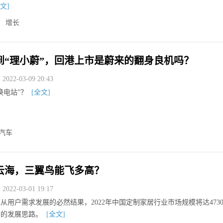
文]
增长
”到“理小蔚”，回港上市是蔚来的翻身良机吗？
022-03-09 20:43
换电站”？
[全文]
汽车
云海，三翼鸟能飞多高？
022-03-01 19:17
从用户需求发展的必然结果，2022年中国定制家居行业市场规模将达473
居的发展思路。
[全文]