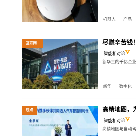
机器人
产品
尽赚辛苦钱
互联网+
冲刺路上？
智能相对论
2
新华三的千亿企业
新华
数字化
高精地图，
观点
智能相对论
2
高精地图与自动