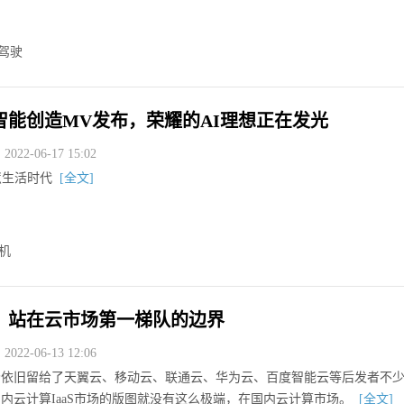
驾驶
智能创造MV发布，荣耀的AI理想正在发光
022-06-17 15:02
慧生活时代
[全文]
机
，站在云市场第一梯队的边界
022-06-13 12:06
场依旧留给了天翼云、移动云、联通云、华为云、百度智能云等后发者不
内云计算IaaS市场的版图就没有这么极端，在国内云计算市场。
[全文]