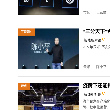
市场
运营商
“三分天下”
互联网+
智能相对论
2
2022年云米“不安
云米
陈小平
疫情下还能持
观点
智能相对论
2
海尔智家在高端
牌、数字化运营、