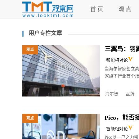
首 页
观 点
用户专栏文章
三翼鸟：羽
观点
智能相对论
2
当海尔智家创立
家旗下行业首个
海尔智
品牌
Pico，能否
观点
智能相对论
2
Pico以一己之力