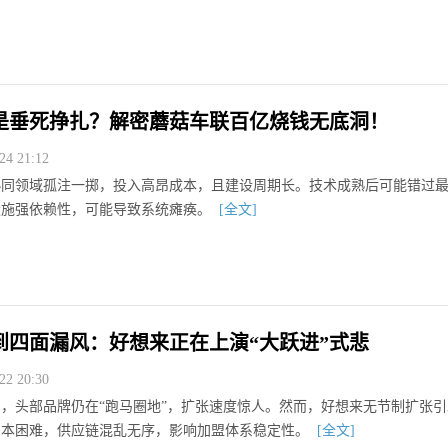
是垂死挣扎？解密蘑菇车联百亿烧钱无底洞！
4 21:12
协同领域孤注一掷，投入高昂成本，且建设周期长。技术成熟后可能错过
设施强依赖性，可能导致系统瘫痪。
[全文]
到四面漏风：好想来正在上演“大跃进”式悲
2 20:30
，头部品牌仍在“跑马圈地”，扩张速度惊人。然而，好想来无节制扩张引
回本困难，供应链混乱无序，影响加盟体系稳定性。
[全文]