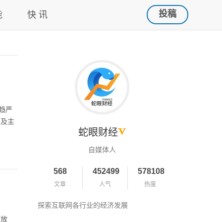
投稿
能
快 讯
趋严
本及主
蛇眼财经
自媒体人
568
452499
578108
文章
人气
热度
探索互联网各行业的经济发展
速放