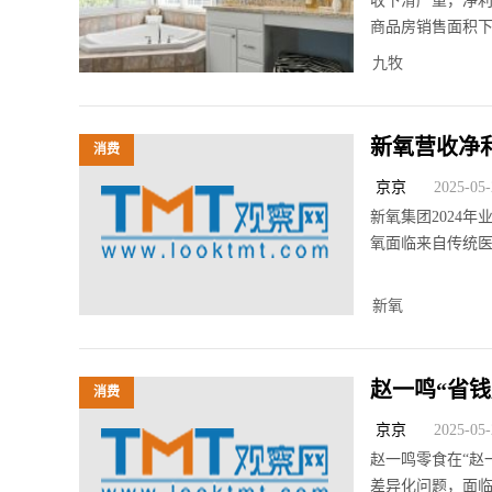
收下滑严重，净利
商品房销售面积
九牧
新氧营收净
消费
京京
2025-05-2
新氧集团2024
氧面临来自传统
新氧
赵一鸣“省
消费
京京
2025-05-2
赵一鸣零食在“赵
差异化问题，面