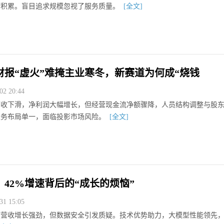
渐积累。盲目追求规模忽视了服务质量。
[全文]
财报“虚火”难掩主业寒冬，新赛道为何成“烧钱
2 20:44
营收下滑，净利润大幅增长，但经营现金流净额骤降，人员结构调整与股
业务布局单一，面临投影市场风险。
[全文]
42%增速背后的“成长的烦恼”
1 15:05
度营收增长强劲，但数据安全引发质疑。技术优势助力，大模型性能领先