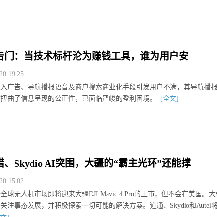
告门：当技术标杆沦为赚钱工具，谁为用户安
0 19:25
植入广告、导航播报语音及商户搜索商业化手段引发用户不满，其导航播
重扭曲了信息呈现的公正性，已面临严峻的盈利困境。
[全文]
、Skydio AI突围，大疆的“霸主光环”还能撑
0 15:02
球无人机市场即将迎来大疆DJI Mavic 4 Pro的上市，但不会在美国。
注事态发展，并积极探索一切可能的解决方案。道通、Skydio和Autel