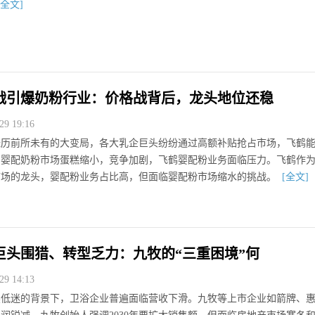
[全文]
战引爆奶粉行业：价格战背后，龙头地位还稳
9 19:16
经历前所未有的大变局，各大乳企巨头纷纷通过高额补贴抢占市场，飞鹤
。婴配奶粉市场蛋糕缩小，竞争加剧，飞鹤婴配粉业务面临压力。飞鹤作
市场的龙头，婴配粉业务占比高，但面临婴配粉市场缩水的挑战。
[全文]
巨头围猎、转型乏力：九牧的“三重困境”何
9 14:13
续低迷的背景下，卫浴企业普遍面临营收下滑。九牧等上市企业如箭牌、