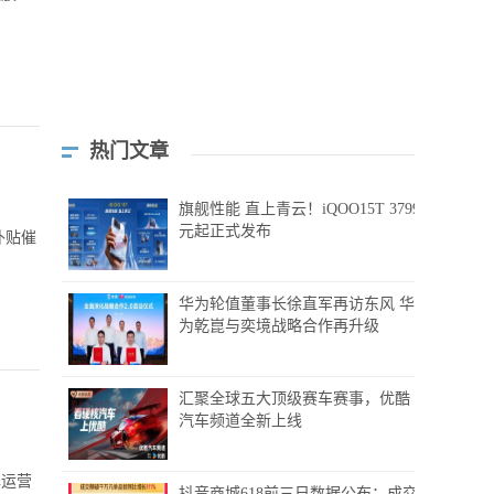
热门文章
旗舰性能 直上青云！iQOO15T 3799
元起正式发布
补贴催
华为轮值董事长徐直军再访东风 华
为乾崑与奕境战略合作再升级
汇聚全球五大顶级赛车赛事，优酷
汽车频道全新上线
牌运营
抖音商城618前三日数据公布：成交