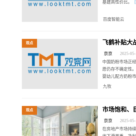
基建高性价比。
百度智能云
飞鹤补贴大
观点
吗？
京京
2025-05-2
中国奶粉市场正
愿仍存不确定性
婴幼儿配方奶粉
九牧
市场饱和、
观点
解？
京京
2025-05-2
在房地产市场持