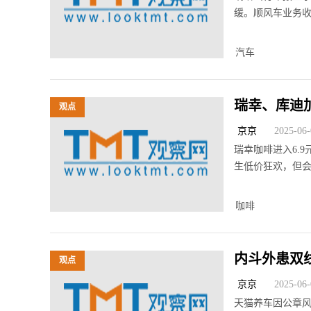
缓。顺风车业务
汽车
瑞幸、库迪
观点
不住？
京京
2025-06-0
瑞幸咖啡进入6.
生低价狂欢，但
咖啡
内斗外患双
观点
京京
2025-06-0
天猫养车因公章