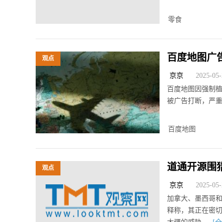
零食
百度地图广
观点
全买单？
京京
2025-05-2
百度地图因强制
被广告打断，严
百度地图
道通开源围猎
观点
多久？
京京
2025-05-2
加拿大、墨西哥和全
释称，其正在密切关