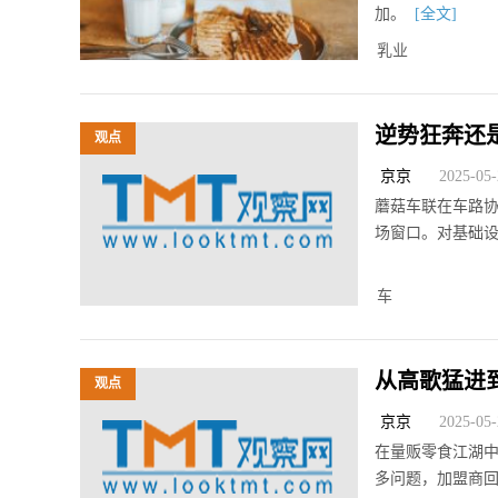
加。
[全文]
乳业
逆势狂奔还
观点
京京
2025-05-2
蘑菇车联在车路
场窗口。对基础
车
从高歌猛进
观点
剧？
京京
2025-05-2
在量贩零食江湖中
多问题，加盟商