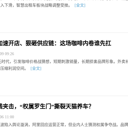
收入下滑，智慧出租车板块战略调整受挫。
[全文]
加速开店、狠砸供应链：这场咖啡内卷谁先扛
9 09:26
9元时代，引发咖啡价格战猜想，短期刺激销量，长期损害品牌形象。外卖
会压缩利润空间。
[全文]
线夹击，“权属罗生门”撕裂天猫养车？
6 11:00
风波陷入舆论漩涡，阿里回应运营正常，但业内人士猜测权属争夺战。品