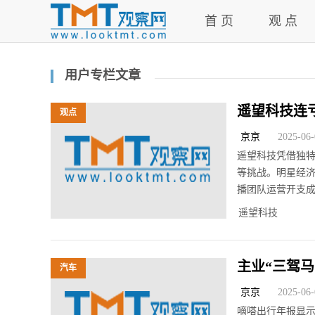
首 页
观 点
用户专栏文章
遥望科技连
观点
游戏？
京京
2025-06-0
遥望科技凭借独
等挑战。明星经
播团队运营开支
遥望科技
主业“三驾
汽车
京京
2025-06-0
嘀嗒出行年报显示