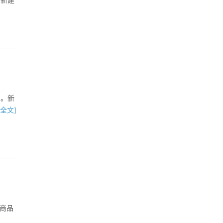
和新建
弱。新
[全文]
商品