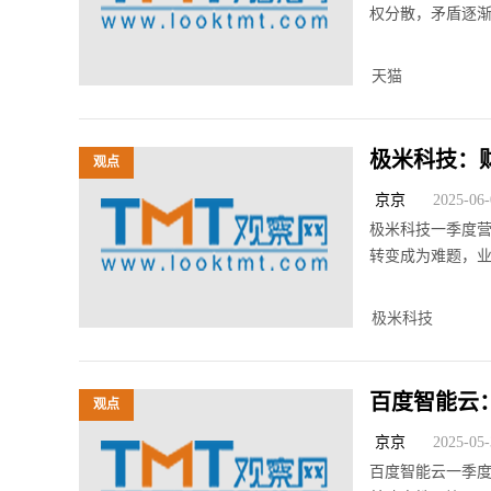
权分散，矛盾逐
天猫
极米科技：
观点
黑洞”？
京京
2025-06-0
极米科技一季度
转变成为难题，
极米科技
百度智能云：
观点
京京
2025-05-3
百度智能云一季