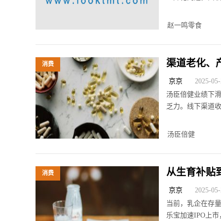
赵一鸣零食
渠道老化、
消费
京京
2025-05-2
汤臣倍健业绩下
乏力。线下渠道
汤臣倍健
从生育补贴
消费
京京
2025-05-2
当前，乳企在存
乐宝加速IPO上