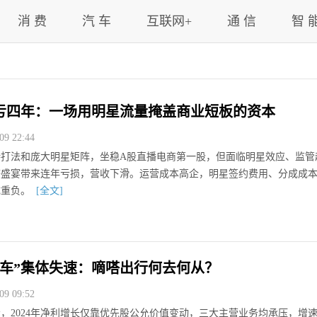
消 费
汽 车
互联网+
通 信
智 
亏四年：一场用明星流量掩盖商业短板的资本
9 22:44
特打法和庞大明星矩阵，坐稳A股直播电商第一股，但面临明星效应、监管
济盛宴带来连年亏损，营收下滑。运营成本高企，明星签约费用、分成成
成重负。
[全文]
马车”集体失速：嘀嗒出行何去何从？
9 09:52
，2024年净利增长仅靠优先股公允价值变动，三大主营业务均承压，增