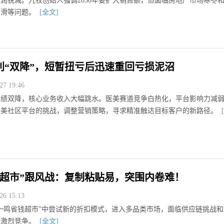
润锐减。九牧创始人强调2030年要扩大销售额，但面临房地产市场寒冬
下滑等问题。
[全文]
利“双降”，短暂扭亏后迅速重回亏损泥沼
7 19:46
年业绩双降，核心业务收入大幅跳水。医美赛道竞争白热化，平台影响力减
医美社区平台的挑战，调整营销策略，寻求精准触达目标客户的新路径。
钱超市”跟风战：复制粘贴易，突围内卷难！
6 15:13
一鸣省钱超市”中尝试新的折扣模式，进入多品类市场，面临供应链挑战和
临激烈竞争。
[全文]