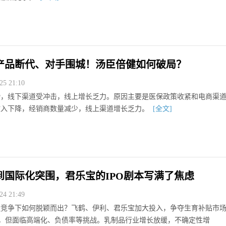
产品断代、对手围城！汤臣倍健如何破局？
5 21:10
滑，线下渠道受冲击，线上增长乏力。原因主要是医保政策收紧和电商渠
收入下降，经销商数量减少，线上渠道增长乏力。
[全文]
到国际化突围，君乐宝的IPO剧本写满了焦虑
4 21:49
量竞争下如何脱颖而出？飞鹤、伊利、君乐宝加大投入，争夺生育补贴市
市，但面临高端化、负债率等挑战。乳制品行业增长放缓，不确定性增